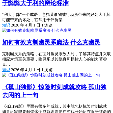
于弊弊大于利的辩论标准
“利大于弊”一个成语，意指某事物或行动所带来的好处大于其
可能带来的坏处，它常用于评价某…
知识
2026 年 4 月 1 日
1
浏览
如何有效克制幽灵系魔法 什么克幽灵
克制幽灵系的策略，在面对幽灵系敌人时，了解其特点并采取
相应对策至关重要，幽灵系以其隐身和操控人心的能力著称，
克…
知识
2026 年 4 月 1 日
1
浏览
《孤山独影》惊险时刻成就攻略 孤山独
去闲的上一句
《孤山独影》里面有很多的成就，其中就包括惊险时刻成就，
如果玩家想要解锁这个成就则需要在游戏开始后在近乎致命的