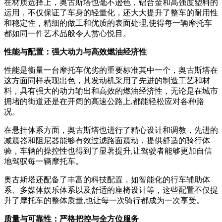
在材质选择上，奥古斯塔也毫不逊色，铝合金和高强度塑料的
运用，不仅保证了车身的轻量化，还大大提升了整车的耐用性
和稳定性，精细的做工和优质的表面处理,使得每一辆摩托车
都如同一件艺术品般令人赏心悦目。
性能与配置：强大动力与高效燃油经济性
性能是衡量一台摩托车优劣的重要标准其中一个，奥古斯塔在
这方面同样表现出色，其发动机采用了先进的制造工艺和材
料，具有强大的动力输出和高效的燃油经济性，无论是在城市
拥堵的街道还是在开阔的高速公路上,都能轻松应对各种路
况。
在悬挂体系方面，奥古斯塔也进行了精心设计和调教，先进的
减震器和阻尼器能够有效过滤路面震动，提供舒适的骑行体
验，车辆的操控性也得到了显著提升,让驾驶者能够更加自信
地驾驭每一辆摩托车。
奥古斯塔还配备了丰富的科技配置，如智能化的行车辅助体
系、多媒体娱乐体系以及舒适的座椅设计等，这些配置不仅提
升了摩托车的整体质量,也让每一次骑行都成为一次享受。
质量与可靠性：严格把控与全方位服务