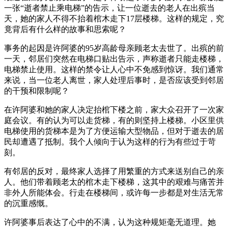
一张“逝者禁止乘电梯”的告示，让一位逝去的老人在出殡当
天，她的家人不得不抬着棺木走下17层楼梯。这样的规定，究
竟背后有什么样的故事和思索呢？
事务的起因是许阿婆的95岁高龄母亲顾老太去世了。出殡的前
一天，邻居们突然在电梯口贴出告示，声称逝者只能走楼梯，
电梯禁止使用。这样的禁令让人心中不免感到惊讶。我们通常
来说，当一位老人离世，家人处理后事时，是否应该受到邻居
的干预和限制呢？
在许阿婆和她的家人决定抬棺下楼之前，家大众召开了一次家
庭会议。有的认为可以走货梯，有的则坚持上楼梯。小区里供
电梯使用的货梯本是为了方便运输大型物品，但对于逝去的居
民却遭遇了抵制。我个人倾向于认为这样的行为有些过于苛
刻。
有邻居的反对，最终家人选择了用繁重的方式来送别自己的亲
人。他们带着顾老太的棺木走下楼梯，这其中的艰难与痛苦并
非外人所能体会。行走在楼梯间，或许每一步都是对生活无常
的沉重感慨。
许阿婆事后表达了心中的不满，认为这种规矩毫无道理。她