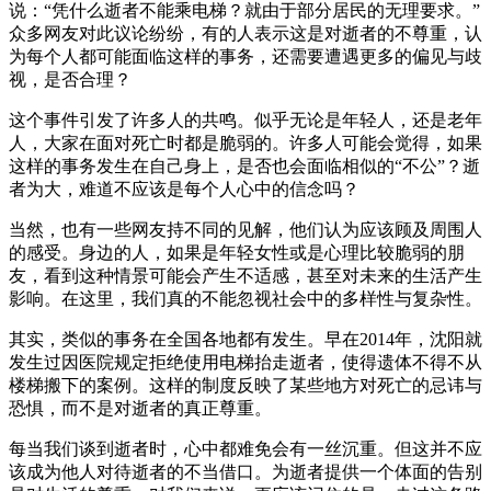
说：“凭什么逝者不能乘电梯？就由于部分居民的无理要求。”
众多网友对此议论纷纷，有的人表示这是对逝者的不尊重，认
为每个人都可能面临这样的事务，还需要遭遇更多的偏见与歧
视，是否合理？
这个事件引发了许多人的共鸣。似乎无论是年轻人，还是老年
人，大家在面对死亡时都是脆弱的。许多人可能会觉得，如果
这样的事务发生在自己身上，是否也会面临相似的“不公”？逝
者为大，难道不应该是每个人心中的信念吗？
当然，也有一些网友持不同的见解，他们认为应该顾及周围人
的感受。身边的人，如果是年轻女性或是心理比较脆弱的朋
友，看到这种情景可能会产生不适感，甚至对未来的生活产生
影响。在这里，我们真的不能忽视社会中的多样性与复杂性。
其实，类似的事务在全国各地都有发生。早在2014年，沈阳就
发生过因医院规定拒绝使用电梯抬走逝者，使得遗体不得不从
楼梯搬下的案例。这样的制度反映了某些地方对死亡的忌讳与
恐惧，而不是对逝者的真正尊重。
每当我们谈到逝者时，心中都难免会有一丝沉重。但这并不应
该成为他人对待逝者的不当借口。为逝者提供一个体面的告别