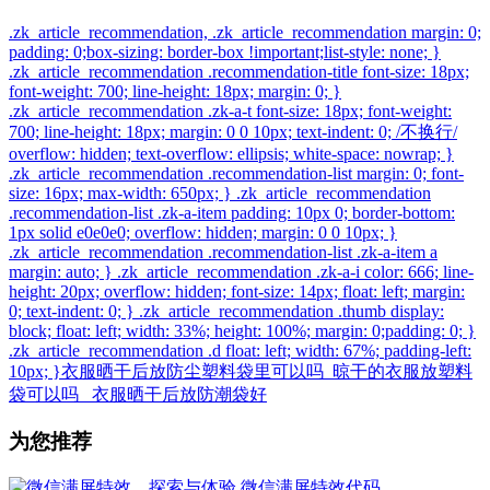
.zk_article_recommendation, .zk_article_recommendation margin: 0;
padding: 0;box-sizing: border-box !important;list-style: none; }
.zk_article_recommendation .recommendation-title font-size: 18px;
font-weight: 700; line-height: 18px; margin: 0; }
.zk_article_recommendation .zk-a-t font-size: 18px; font-weight:
700; line-height: 18px; margin: 0 0 10px; text-indent: 0; /不换行/
overflow: hidden; text-overflow: ellipsis; white-space: nowrap; }
.zk_article_recommendation .recommendation-list margin: 0; font-
size: 16px; max-width: 650px; } .zk_article_recommendation
.recommendation-list .zk-a-item padding: 10px 0; border-bottom:
1px solid e0e0e0; overflow: hidden; margin: 0 0 10px; }
.zk_article_recommendation .recommendation-list .zk-a-item a
margin: auto; } .zk_article_recommendation .zk-a-i color: 666; line-
height: 20px; overflow: hidden; font-size: 14px; float: left; margin:
0; text-indent: 0; } .zk_article_recommendation .thumb display:
block; float: left; width: 33%; height: 100%; margin: 0;padding: 0; }
.zk_article_recommendation .d float: left; width: 67%; padding-left:
10px; }衣服晒干后放防尘塑料袋里可以吗_晾干的衣服放塑料
袋可以吗_ 衣服晒干后放防潮袋好
为您推荐