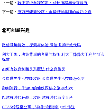
上一篇：
转正定级自我鉴定：成长历程与未来规划
下一篇：
申万巴黎新经济：金祥银瑞集团的成功之道
您可能感兴趣
微信满屏特效，探索与体验 微信满屏特效代码
利大于弊，决策背后的考量与权衡 利大于弊弊大于利的辩论
标准
如何有效克制幽灵系魔法 什么克幽灵
金庸世界生活技能攻略 金庸世界生活技能怎么学
御剑骑行，手游中的仙侠探秘之旅 御剑cg
以炫舞时代狂战士攻略 炫舞时代百度百科
GTA5传送至公寓，详细步骤指南 gta5 传送