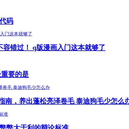
代码
容错过！ q版漫画入门这本就够了
最重要的是
指南，养出蓬松亮泽卷毛 泰迪狗毛少怎么
于弊弊大于利的辩论标准